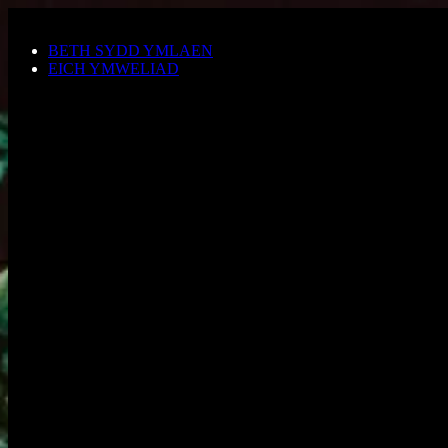
Neidio i'r prif gynnwys
BETH SYDD YMLAEN
EICH YMWELIAD