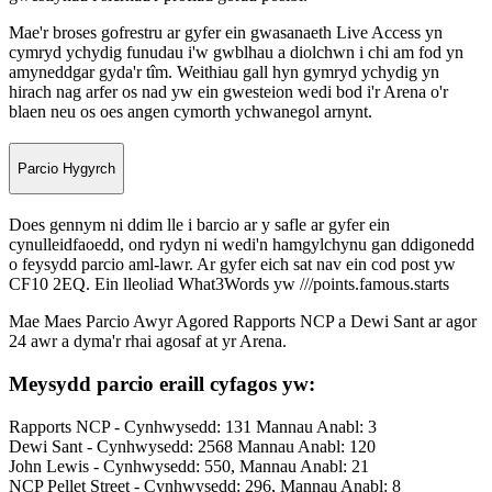
Mae'r broses gofrestru ar gyfer ein gwasanaeth Live Access yn
cymryd ychydig funudau i'w gwblhau a diolchwn i chi am fod yn
amyneddgar gyda'r tîm. Weithiau gall hyn gymryd ychydig yn
hirach nag arfer os nad yw ein gwesteion wedi bod i'r Arena o'r
blaen neu os oes angen cymorth ychwanegol arnynt.
Parcio Hygyrch
Does gennym ni ddim lle i barcio ar y safle ar gyfer ein
cynulleidfaoedd, ond rydyn ni wedi'n hamgylchynu gan ddigonedd
o feysydd parcio aml-lawr. Ar gyfer eich sat nav ein cod post yw
CF10 2EQ. Ein lleoliad What3Words yw ///points.famous.starts
Mae Maes Parcio Awyr Agored Rapports NCP a Dewi Sant ar agor
24 awr a dyma'r rhai agosaf at yr Arena.
Meysydd parcio eraill cyfagos yw:
Rapports NCP - Cynhwysedd: 131 Mannau Anabl: 3
Dewi Sant - Cynhwysedd: 2568 Mannau Anabl: 120
John Lewis - Cynhwysedd: 550, Mannau Anabl: 21
NCP Pellet Street - Cynhwysedd: 296, Mannau Anabl: 8