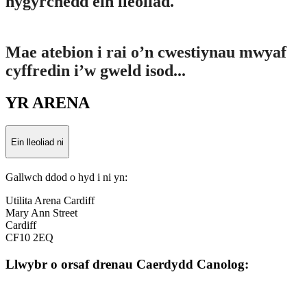
hygyrchedd ein lleoliad.
Mae atebion i rai o’n cwestiynau mwyaf
cyffredin i’w gweld isod...
YR ARENA
Ein lleoliad ni
Gallwch ddod o hyd i ni yn:
Utilita Arena Cardiff
Mary Ann Street
Cardiff
CF10 2EQ
Llwybr o orsaf drenau Caerdydd Canolog: