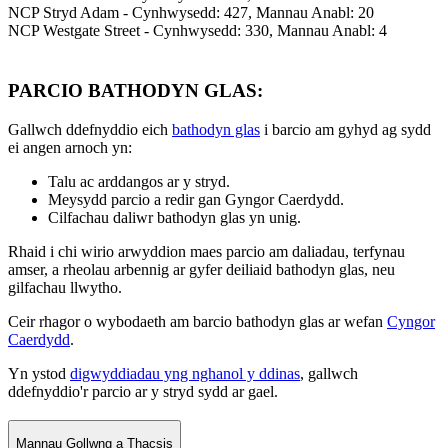
NCP Stryd Adam - Cynhwysedd: 427, Mannau Anabl: 20
NCP Westgate Street - Cynhwysedd: 330, Mannau Anabl: 4
PARCIO BATHODYN GLAS:
Gallwch ddefnyddio eich
bathodyn glas
i barcio am gyhyd ag sydd
ei angen arnoch yn:
Talu ac arddangos ar y stryd.
Meysydd parcio a redir gan Gyngor Caerdydd.
Cilfachau daliwr bathodyn glas yn unig.
Rhaid i chi wirio arwyddion maes parcio am daliadau, terfynau
amser, a rheolau arbennig ar gyfer deiliaid bathodyn glas, neu
gilfachau llwytho.
Ceir rhagor o wybodaeth am barcio bathodyn glas ar wefan
Cyngor
Caerdydd
.
Yn ystod
digwyddiadau yng nghanol y ddinas
, gallwch
ddefnyddio'r parcio ar y stryd sydd ar gael.
Mannau Gollwng a Thacsis