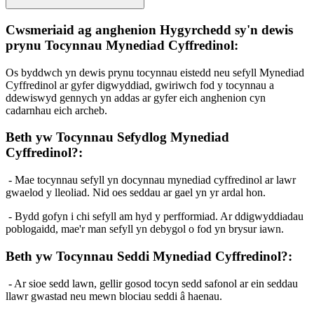
Cwsmeriaid ag anghenion Hygyrchedd sy'n dewis
prynu Tocynnau Mynediad Cyffredinol:
Os byddwch yn dewis prynu tocynnau eistedd neu sefyll Mynediad
Cyffredinol ar gyfer digwyddiad, gwiriwch fod y tocynnau a
ddewiswyd gennych yn addas ar gyfer eich anghenion cyn
cadarnhau eich archeb.
Beth yw Tocynnau Sefydlog Mynediad
Cyffredinol?:
- Mae tocynnau sefyll yn docynnau mynediad cyffredinol ar lawr
gwaelod y lleoliad. Nid oes seddau ar gael yn yr ardal hon.
- Bydd gofyn i chi sefyll am hyd y perfformiad. Ar ddigwyddiadau
poblogaidd, mae'r man sefyll yn debygol o fod yn brysur iawn.
Beth yw Tocynnau Seddi Mynediad Cyffredinol?:
- Ar sioe sedd lawn, gellir gosod tocyn sedd safonol ar ein seddau
llawr gwastad neu mewn blociau seddi â haenau.