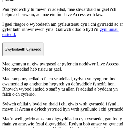
Pan fyddwch y tu mewn i'r adeilad, mae stiwardiaid ar gael i'ch
helpu a'ch arwain, ac mae ein tîm Live Access wrth law.
I gael rhagor o wybodaeth am gyfleusterau cyn i chi gyrraedd ac ar
gyfer taith rithwir ewch yma. Gallwch ddod o hyd i'n
gynlluniau
eistedd.
Gwybodaeth Cyrraedd
Mae gennym ni giw pwrpasol ar gyfer ein noddwyr Live Access.
Mae mynediad heb risiau ar gael.
Mae ramp mynediad o flaen yr adeilad, rydym yn cynghori bod
cwsmeriaid ag anghenion hygyrch yn defnyddio'r fynedfa hon.
Rhowch wybod i aelod o staff y tu allan i'r adeilad a byddant yn
falch o'ch cyfeirio.
Sylwch efallai y bydd yn rhaid i chi giwio wrth gyrraedd i fynd i
mewn i'r Arena a dylech ystyried hyn wrth gynllunio i chi gyrraedd.
Mae'n well gwirio amserau digwyddiadau cyn cyrraedd, gan fod y
rhain yn amrywio fesul digwyddiad. Rydym bob amser yn gwneud