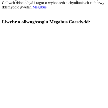
Gallwch ddod o hyd i ragor o wybodaeth a chynllunio'ch taith trwy
ddefnyddio gwefan
Megabus
.
Llwybr o ollwng/casglu Megabus Caerdydd: