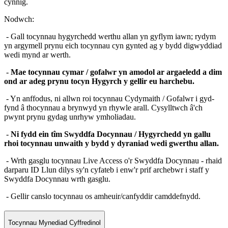
cynnig.
Nodwch:
- Gall tocynnau hygyrchedd werthu allan yn gyflym iawn; rydym
yn argymell prynu eich tocynnau cyn gynted ag y bydd digwyddiad
wedi mynd ar werth.
-
Mae tocynnau cymar / gofalwr yn amodol ar argaeledd a dim
ond ar adeg prynu tocyn Hygyrch y gellir eu harchebu.
- Yn anffodus, ni allwn roi tocynnau Cydymaith / Gofalwr i gyd-
fynd â thocynnau a brynwyd yn rhywle arall. Cysylltwch â'ch
pwynt prynu gydag unrhyw ymholiadau.
-
Ni fydd ein tîm Swyddfa Docynnau / Hygyrchedd yn gallu
rhoi tocynnau unwaith y bydd y dyraniad wedi gwerthu allan.
- Wrth gasglu tocynnau Live Access o'r Swyddfa Docynnau - rhaid
darparu ID Llun dilys sy'n cyfateb i enw'r prif archebwr i staff y
Swyddfa Docynnau wrth gasglu.
- Gellir canslo tocynnau os amheuir/canfyddir camddefnydd.
Tocynnau Mynediad Cyffredinol