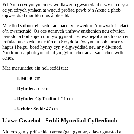
Fel Arena rydym yn croesawu llawer o gwsmeriaid drwy ein drysau
ac yn edrych ymlaen at wneud profiad pawb o’n Arena a phob
digwyddiad mor bleserus â phosibl.
Mae lled safonol ein seddi ac maent yn gweddu i’r mwyafrif helaeth
o’n cwsmeriaid. Os oes gennych unrhyw anghenion neu ofynion
penodol a bod angen unrhyw gymorth ychwanegol arnoch o ran ein
trefniadau eistedd, mae tîm ein Swyddfa Docynnau bob amser yn
hapus i helpu, boed hynny cyn y digwyddiad neu ar y diwrnod.
Ymdrinnir â phob ymholiad yn gyfrinachol ac ar sail achos wrth
achos.
Mae mesuriadau ein holl seddi tua:
-
Lled
: 46 cm
-
Dyfnder
: 51 cm
-
Dyfnder Cyffredinol
: 51 cm
-
Uchder Sedd
: 47 cm
Llawr Gwaelod - Seddi Mynediad Cyffredinol:
Nid oes gan y prif seddau arena (gan gynnwys llawr gwastad a