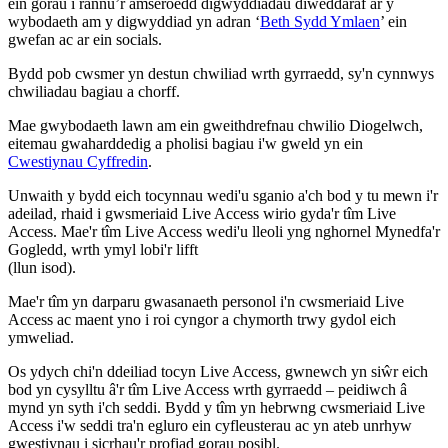
ein gorau i rannu’r amseroedd digwyddiadau diweddaraf ar y
wybodaeth am y digwyddiad yn adran ‘
Beth Sydd Ymlaen
’ ein
gwefan ac ar ein socials.
Bydd pob cwsmer yn destun chwiliad wrth gyrraedd, sy'n cynnwys
chwiliadau bagiau a chorff.
Mae gwybodaeth lawn am ein gweithdrefnau chwilio Diogelwch,
eitemau gwaharddedig a pholisi bagiau i'w gweld yn ein
Cwestiynau Cyffredin
.
Unwaith y bydd eich tocynnau wedi'u sganio a'ch bod y tu mewn i'r
adeilad, rhaid i gwsmeriaid Live Access wirio gyda'r tîm Live
Access. Mae'r tîm Live Access wedi'u lleoli yng nghornel Mynedfa'r
Gogledd, wrth ymyl lobi'r lifft
(llun isod).
Mae'r tîm yn darparu gwasanaeth personol i'n cwsmeriaid Live
Access ac maent yno i roi cyngor a chymorth trwy gydol eich
ymweliad.
Os ydych chi'n ddeiliad tocyn Live Access, gwnewch yn siŵr eich
bod yn cysylltu â'r tîm Live Access wrth gyrraedd – peidiwch â
mynd yn syth i'ch seddi. Bydd y tîm yn hebrwng cwsmeriaid Live
Access i'w seddi tra'n egluro ein cyfleusterau ac yn ateb unrhyw
gwestiynau i sicrhau'r profiad gorau posibl.