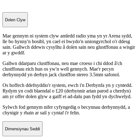
Dolen Clyw
Mae gennym ni system clyw amledd radio yma yn yr Arena sydd,
lle bo hynny'n bosibl, yn cael ei bwydo'n uniongyrchol o'r ddesg
sain. Gallwch ddewis cysylltu â dolen sain neu glustffonau a wisgir
ar y gwddf.
Gallwn ddarparu clustffonau, neu mae croeso i chi ddod â'ch
clustffonau eich hun os yw'n well gennych. Mae'r pecyn
derbynnydd yn derbyn jack clustffon stereo 3.5mm safonol.
Os hoffech ddefnyddio'r system, ewch i'n Derbynfa yn y cyntedd.
Rydym yn codi blaendal o £20 (derbynnir arian parod a cherdyn)
am yr offer dolen glyw a gaiff ei ad-dalu pan fydd yn dychwelyd.
Sylwch fod gennym nifer cyfyngedig o becynnau derbynnydd, a
chynigir y rhain ar sail y cyntaf i'r felin.
Dimensiynau Seddi