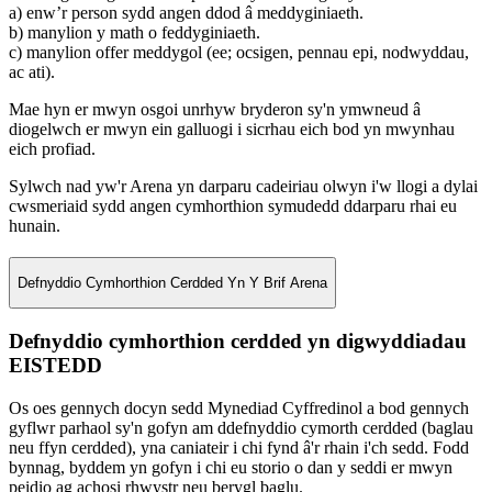
a) enw’r person sydd angen ddod â meddyginiaeth.
b) manylion y math o feddyginiaeth.
c) manylion offer meddygol (ee; ocsigen, pennau epi, nodwyddau,
ac ati).
Mae hyn er mwyn osgoi unrhyw bryderon sy'n ymwneud â
diogelwch er mwyn ein galluogi i sicrhau eich bod yn mwynhau
eich profiad.
Sylwch nad yw'r Arena yn darparu cadeiriau olwyn i'w llogi a dylai
cwsmeriaid sydd angen cymhorthion symudedd ddarparu rhai eu
hunain.
Defnyddio Cymhorthion Cerdded Yn Y Brif Arena
Defnyddio cymhorthion cerdded yn digwyddiadau
EISTEDD
Os oes gennych docyn sedd Mynediad Cyffredinol a bod gennych
gyflwr parhaol sy'n gofyn am ddefnyddio cymorth cerdded (baglau
neu ffyn cerdded), yna caniateir i chi fynd â'r rhain i'ch sedd. Fodd
bynnag, byddem yn gofyn i chi eu storio o dan y seddi er mwyn
peidio ag achosi rhwystr neu berygl baglu.