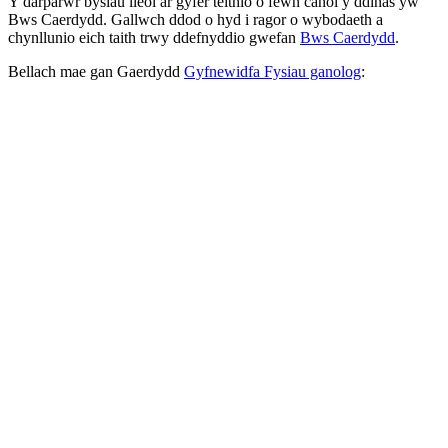
Y darparwr bysiau lleol ar gyfer teithio o fewn canol y ddinas yw
Bws Caerdydd. Gallwch ddod o hyd i ragor o wybodaeth a
chynllunio eich taith trwy ddefnyddio gwefan
Bws Caerdydd
.
Bellach mae gan Gaerdydd
Gyfnewidfa Fysiau ganolog
: