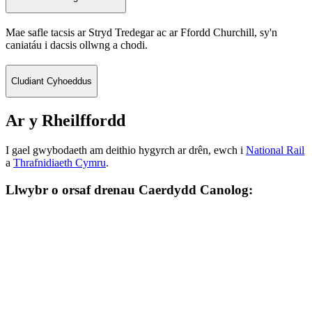
Mae safle tacsis ar Stryd Tredegar ac ar Ffordd Churchill, sy'n
caniatáu i dacsis ollwng a chodi.
Cludiant Cyhoeddus
Ar y Rheilffordd
I gael gwybodaeth am deithio hygyrch ar drên, ewch i
National Rail
a
Thrafnidiaeth Cymru
.
Llwybr o orsaf drenau Caerdydd Canolog: