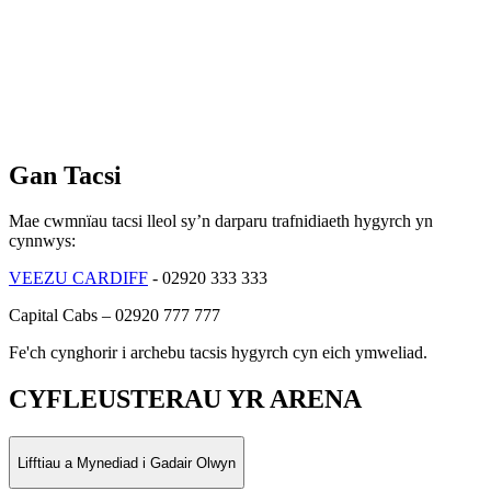
Gan Tacsi
Mae cwmnïau tacsi lleol sy’n darparu trafnidiaeth hygyrch yn
cynnwys:
VEEZU CARDIFF
- 02920 333 333
Capital Cabs – 02920 777 777
Fe'ch cynghorir i archebu tacsis hygyrch cyn eich ymweliad.
CYFLEUSTERAU YR ARENA
Lifftiau a Mynediad i Gadair Olwyn