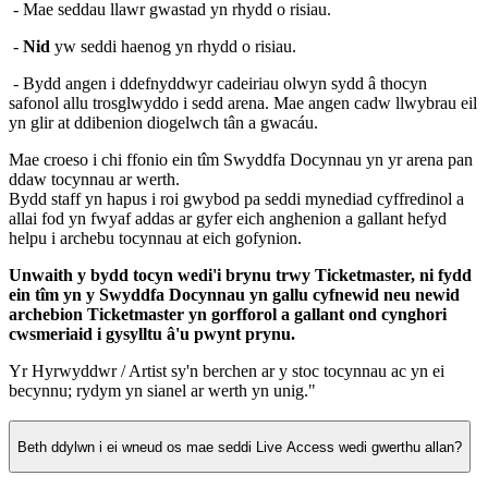
- Mae seddau llawr gwastad yn rhydd o risiau.
-
Nid
yw seddi haenog yn rhydd o risiau.
- Bydd angen i ddefnyddwyr cadeiriau olwyn sydd â thocyn
safonol allu trosglwyddo i sedd arena. Mae angen cadw llwybrau eil
yn glir at ddibenion diogelwch tân a gwacáu.
Mae croeso i chi ffonio ein tîm Swyddfa Docynnau yn yr arena pan
ddaw tocynnau ar werth.
Bydd staff yn hapus i roi gwybod pa seddi mynediad cyffredinol a
allai fod yn fwyaf addas ar gyfer eich anghenion a gallant hefyd
helpu i archebu tocynnau at eich gofynion.
Unwaith y bydd tocyn wedi'i brynu trwy Ticketmaster, ni fydd
ein tîm yn y Swyddfa Docynnau yn gallu cyfnewid neu newid
archebion Ticketmaster yn gorfforol a gallant ond cynghori
cwsmeriaid i gysylltu â'u pwynt prynu.
Yr Hyrwyddwr / Artist sy'n berchen ar y stoc tocynnau ac yn ei
becynnu; rydym yn sianel ar werth yn unig."
Beth ddylwn i ei wneud os mae seddi Live Access wedi gwerthu allan?