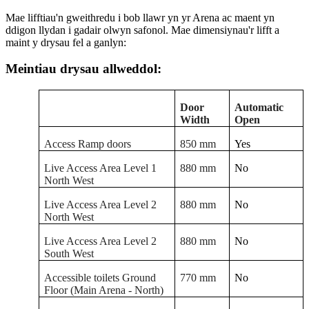
Mae lifftiau'n gweithredu i bob llawr yn yr Arena ac maent yn
ddigon llydan i gadair olwyn safonol. Mae dimensiynau'r lifft a
maint y drysau fel a ganlyn:
Meintiau drysau allweddol:
Door
Automatic
Width
Open
Access Ramp doors
850 mm
Yes
Live Access Area Level 1
880 mm
No
North West
Live Access Area Level 2
880 mm
No
North West
Live Access Area Level 2
880 mm
No
South West
Accessible toilets Ground
770 mm
No
Floor (Main Arena - North)