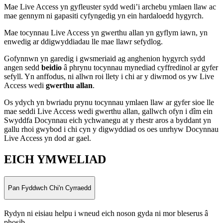
Mae Live Access yn gyfleuster sydd wedi’i archebu ymlaen llaw ac
mae gennym ni gapasiti cyfyngedig yn ein hardaloedd hygyrch.
Mae tocynnau Live Access yn gwerthu allan yn gyflym iawn, yn
enwedig ar ddigwyddiadau lle mae llawr sefydlog.
Gofynnwn yn garedig i gwsmeriaid ag anghenion hygyrch sydd
angen sedd
beidio
â phrynu tocynnau mynediad cyffredinol ar gyfer
sefyll. Yn anffodus, ni allwn roi llety i chi ar y diwrnod os yw Live
Access wedi
gwerthu allan
.
Os ydych yn bwriadu prynu tocynnau ymlaen llaw ar gyfer sioe lle
mae seddi Live Access wedi gwerthu allan, gallwch ofyn i dîm ein
Swyddfa Docynnau eich ychwanegu at y rhestr aros a byddant yn
gallu rhoi gwybod i chi cyn y digwyddiad os oes unrhyw Docynnau
Live Access yn dod ar gael.
EICH YMWELIAD
Pan Fyddwch Chi'n Cyrraedd
Rydyn ni eisiau helpu i wneud eich noson gyda ni mor bleserus â
phosib.