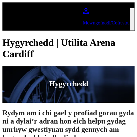
Neidio i'r prif gynnwys
Mewngofnodi/Cofrestru
Hygyrchedd | Utilita Arena
Cardiff
Hygyrchedd
Rydym am i chi gael y profiad gorau gyda
ni a dylai’r adran hon eich helpu gydag
unrhyw gwestiynau sydd gennych am