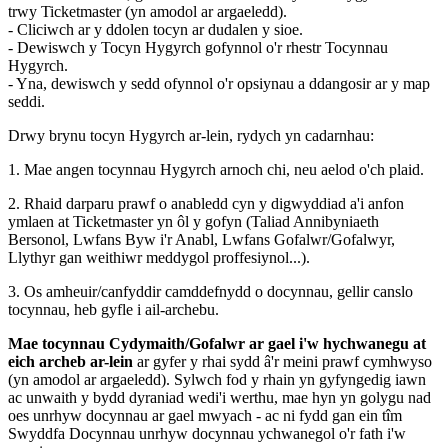
trwy Ticketmaster (yn amodol ar argaeledd).
- Cliciwch ar y ddolen tocyn ar dudalen y sioe.
- Dewiswch y Tocyn Hygyrch gofynnol o'r rhestr Tocynnau
Hygyrch.
- Yna, dewiswch y sedd ofynnol o'r opsiynau a ddangosir ar y map
seddi.
Drwy brynu tocyn Hygyrch ar-lein, rydych yn cadarnhau:
1. Mae angen tocynnau Hygyrch arnoch chi, neu aelod o'ch plaid.
2. Rhaid darparu prawf o anabledd cyn y digwyddiad a'i anfon
ymlaen at Ticketmaster yn ôl y gofyn (Taliad Annibyniaeth
Bersonol, Lwfans Byw i'r Anabl, Lwfans Gofalwr/Gofalwyr,
Llythyr gan weithiwr meddygol proffesiynol...).
3. Os amheuir/canfyddir camddefnydd o docynnau, gellir canslo
tocynnau, heb gyfle i ail-archebu.
Mae tocynnau Cydymaith/Gofalwr ar gael i'w hychwanegu at
eich archeb ar-lein
ar gyfer y rhai sydd â'r meini prawf cymhwyso
(yn amodol ar argaeledd). Sylwch fod y rhain yn gyfyngedig iawn
ac unwaith y bydd dyraniad wedi'i werthu, mae hyn yn golygu nad
oes unrhyw docynnau ar gael mwyach - ac ni fydd gan ein tîm
Swyddfa Docynnau unrhyw docynnau ychwanegol o'r fath i'w