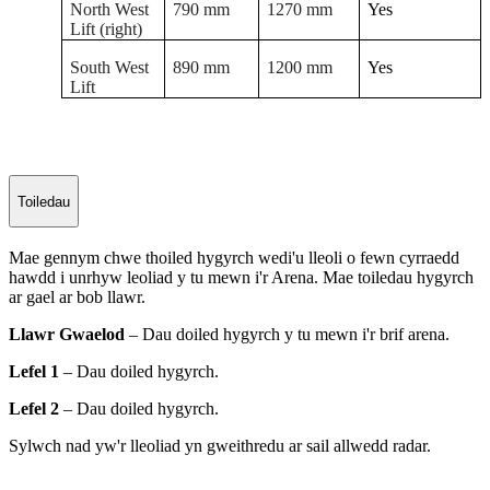
North West
790 mm
1270 mm
Yes
Lift (right)
South West
890 mm
1200 mm
Yes
Lift
Toiledau
Mae gennym chwe thoiled hygyrch wedi'u lleoli o fewn cyrraedd
hawdd i unrhyw leoliad y tu mewn i'r Arena. Mae toiledau hygyrch
ar gael ar bob llawr.
Llawr Gwaelod
– Dau doiled hygyrch y tu mewn i'r brif arena.
Lefel 1
– Dau doiled hygyrch.
Lefel 2
– Dau doiled hygyrch.
Sylwch nad yw'r lleoliad yn gweithredu ar sail allwedd radar.