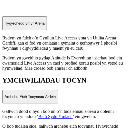
Hygyrchedd yn yr Arena
Rydym yn falch o’n Cynllun Live Access yma yn Utilita Arena
Cardiff, gan ei fod yn caniatáu i gymaint o gefnogwyr â phosibl
fwynhau’r digwyddiadau y maent yn eu caru.
Rydym yn gweithio gydag Attitude Is Everything i sicrhau bod ein
cwsmeriaid Live Access yn cael y profiad gorau posibl yn ystod eu
hymweliad. Mae croeso bob amser i'ch adborth.
YMCHWILIADAU TOCYN
Archebu Eich Tocynnau Ar-lein
Gallwch ddod o hyd i bob un o’n tudalennau sioeau a dolenni
tocynnau yn adran ‘
Beth Sydd Ymlaen
’ ein gwefan.
O bob tudalen sioe, gallwch archebu eich tocynnau Hygyrchedd