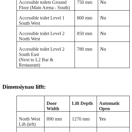
Accessible toilets Ground
750 mm
No
Floor (Main Arena - South)
Accessible toilet Level 1
800 mm
No
South West
Accessible toilet Level 2
850 mm
No
North West
Accessible toilet Level 2
780 mm
No
South East
(Next to L2 Bar &
Restaurant)
Dimensiynau lifft:
Door
Lift Depth
Automatic
Width
Open
North West
890 mm
1270 mm
Yes
Lift (left)