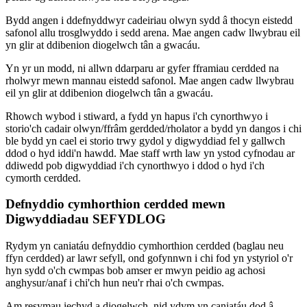
Bydd angen i ddefnyddwyr cadeiriau olwyn sydd â thocyn eistedd
safonol allu trosglwyddo i sedd arena. Mae angen cadw llwybrau eil
yn glir at ddibenion diogelwch tân a gwacáu.
Yn yr un modd, ni allwn ddarparu ar gyfer fframiau cerdded na
rholwyr mewn mannau eistedd safonol. Mae angen cadw llwybrau
eil yn glir at ddibenion diogelwch tân a gwacáu.
Rhowch wybod i stiward, a fydd yn hapus i'ch cynorthwyo i
storio'ch cadair olwyn/ffrâm gerdded/rholator a bydd yn dangos i chi
ble bydd yn cael ei storio trwy gydol y digwyddiad fel y gallwch
ddod o hyd iddi'n hawdd. Mae staff wrth law yn ystod cyfnodau ar
ddiwedd pob digwyddiad i'ch cynorthwyo i ddod o hyd i'ch
cymorth cerdded.
Defnyddio cymhorthion cerdded mewn
Digwyddiadau SEFYDLOG
Rydym yn caniatáu defnyddio cymhorthion cerdded (baglau neu
ffyn cerdded) ar lawr sefyll, ond gofynnwn i chi fod yn ystyriol o'r
hyn sydd o'ch cwmpas bob amser er mwyn peidio ag achosi
anghysur/anaf i chi'ch hun neu'r rhai o'ch cwmpas.
Am resymau iechyd a diogelwch, nid ydym yn caniatáu dod â