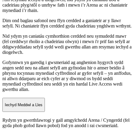
cadeiriau plyg/stôl o unrhyw fath i mewn i’r Arena ac ni chaniateir
mynediad i’r rhain.
Dim ond baglau safonol neu ffyn cerdded a ganiateir ar y llawr
sefyll. Ni chaniateir ffyn cerdded gyda chadeiriau ynghlwm wrthynt.
Nid ydym yn caniatáu cymhorthion cerdded neu symudedd mawr
(fel cerddwyr rholio a chadeiriau olwyn) i mewn i'r prif fan sefyll ar
ddigwyddiadau sefyll sydd wedi gwerthu allan am resymau iechyd a
diogelwch.
Gofynnwn yn garedig i gwsmeriaid ag anghenion hygyrch sydd
angen sedd neu na allant sefyll am gyfnodau hir o amser beidio â
phrynu tocynnau mynediad cyffredinol ar gyfer sefyll – yn anffodus,
ni allwn ddarparu ar eich cyfer ar y diwrnod os bydd seddi
mynediad cyffredinol neu seddi yn ein hardal Live Access wedi
gwerthu allan.
Iechyd Meddwl a Lles
Rydym yn gwerthfawrogi y gall amgylchedd Arena / Cyngerdd (fel
gyda phob gofod llawn pobol) fod yn anodd i rai cwsmeriaid.