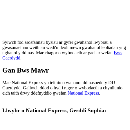
Sylwch fod arosfannau bysiau ar gyfer gwahanol lwybrau a
gwasanaethau weithiau wedi'u lleoli mewn gwahanol leoliadau yng
nghanol y ddinas. Mae rhagor o wybodaeth ar gael ar wefan
Bws
Caerdydd
.
Gan Bws Mawr
Mae National Express yn teithio o wahanol ddinasoedd y DU i
Gaerdydd. Gallwch ddod o hyd i ragor o wybodaeth a chynllunio
eich taith drwy ddefnyddio gwefan
National Express
.
Llwybr o National Express, Gerddi Sophia: