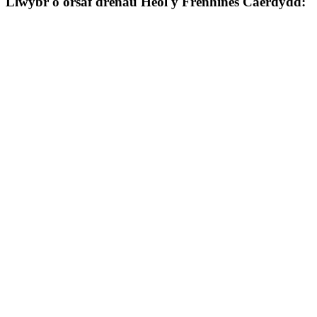
Llwybr o orsaf drenau Heol y Frenhines Caerdydd: