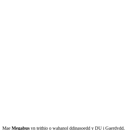
Mae
Megabus
yn teithio o wahanol ddinasoedd y DU i Gaerdydd.