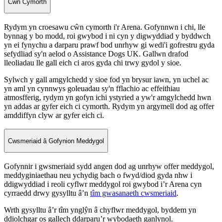
Cŵn Cymorth
Rydym yn croesawu cŵn cymorth i'r Arena. Gofynnwn i chi, lle
bynnag y bo modd, roi gwybod i ni cyn y digwyddiad y byddwch
yn ei fynychu a darparu prawf bod unrhyw gi wedi'i gofrestru gyda
sefydliad sy'n aelod o Assistance Dogs UK. Gallwn drafod
lleoliadau lle gall eich ci aros gyda chi trwy gydol y sioe.
Sylwch y gall amgylchedd y sioe fod yn brysur iawn, yn uchel ac
yn aml yn cynnwys goleuadau sy'n fflachio ac effeithiau
atmosfferig, rydym yn gofyn ichi ystyried a yw'r amgylchedd hwn
yn addas ar gyfer eich ci cymorth. Rydym yn argymell dod ag offer
amddiffyn clyw ar gyfer eich ci.
Cwsmeriaid â Gofynion Meddygol
Gofynnir i gwsmeriaid sydd angen dod ag unrhyw offer meddygol,
meddyginiaethau neu ychydig bach o fwyd/diod gyda nhw i
ddigwyddiad i reoli cyflwr meddygol roi gwybod i’r Arena cyn
cyrraedd drwy gysylltu â’n
tîm gwasanaeth cwsmeriaid
.
Wrth gysylltu â’r tîm ynglŷn â chyflwr meddygol, byddem yn
ddiolchgar os gallech ddarparu’r wybodaeth ganlynol.