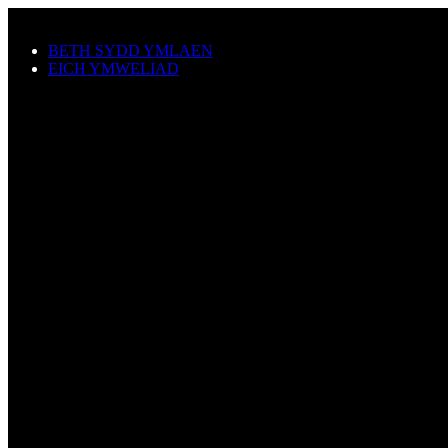
Neidio i'r prif gynnwys
BETH SYDD YMLAEN
EICH YMWELIAD